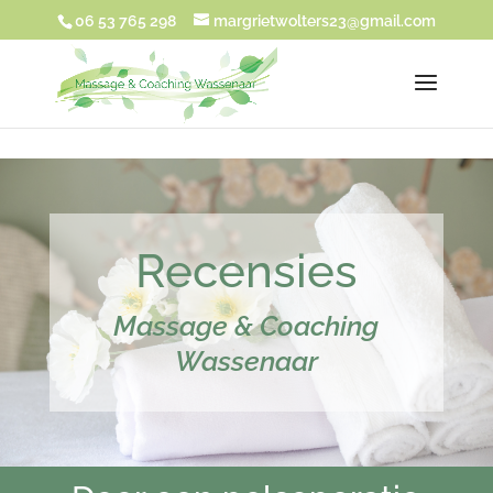
UA-180917271-1
06 53 765 298
margrietwolters23@gmail.com
Recensies
Massage & Coaching
Wassenaar