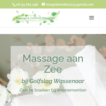
UA-180917271-1
06 53 765 298
margrietwolters23@gmail.com
Massage aan
Zee
bij Golfslag Wassenaar
Ook te boeken bij evenementen